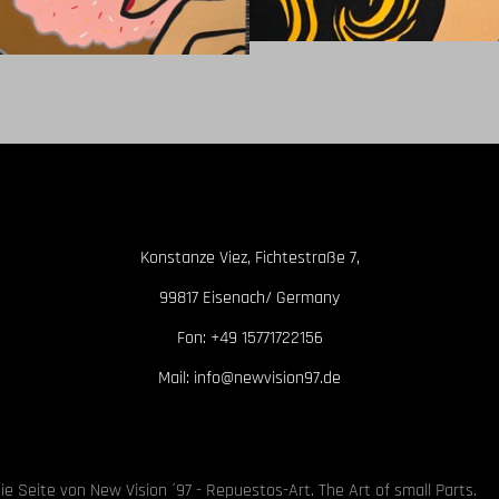
BURGER VS. SANDWICH
icraft
Works - Arbeiten 2025
Konstanze Viez, Fichtestraße 7,
99817 Eisenach/ Germany
Fon: +49 15771722156
Mail: info@newvision97.de
I LOVE DONUTS
icraft
Works - Arbeiten 2026
e Seite von New Vision ´97 - Repuestos-Art. The Art of small Parts.